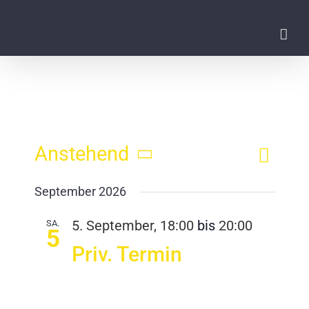
Zum
Inhalt
springen
Ver
Anstehend
Ansi
Liste
Datum
Ans
September 2026
Navi
wählen.
Nav
SA.
5. September, 18:00
bis
20:00
5
Priv. Termin