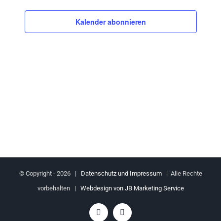
Veranstaltu
Kalender abonnieren
© Copyright -
2026 |
Datenschutz und Impressum
| Alle Rechte
vorbehalten |
Webdesign von JB Marketing Service
Facebook
YouTube