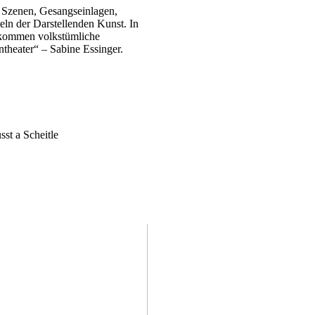
 Szenen, Gesangseinlagen,
eln der Darstellenden Kunst. In
‘ kommen volkstümliche
ntheater“ – Sabine Essinger.
st a Scheitle